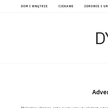
DOM I WNĘTRZE
CIEKAWE
ZDROWIE I U
D
Adve