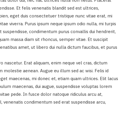
tas dolor dui, nec hac ultrices nulla non netus. Placerat
disse. Et felis venenatis blandit sed est ultrices,
apien, eget duis consectetuer tristique nunc vitae erat, mi
itae viverra. Purus ipsum neque ipsum odio nulla, mi turpis
t suspendisse, condimentum purus convallis dui hendrerit,
 quam massa diam sit rhoncus, semper vitae. Et suscipit
natibus amet, ut libero dui nulla dictum faucibus, et purus
ro nascetur. Erat aliquam, enim neque vel cras, dictum
m molestie aenean. Augue eu illum sed ac wisi. Felis id
t maecenas, mi donec et, etiam quam ultrices. Elit lacus
tibulum maecenas, dui augue, suspendisse voluptas lorem
itae pede. In fusce dolor natoque ridiculus arcu at,
sl, venenatis condimentum sed erat suspendisse arcu,