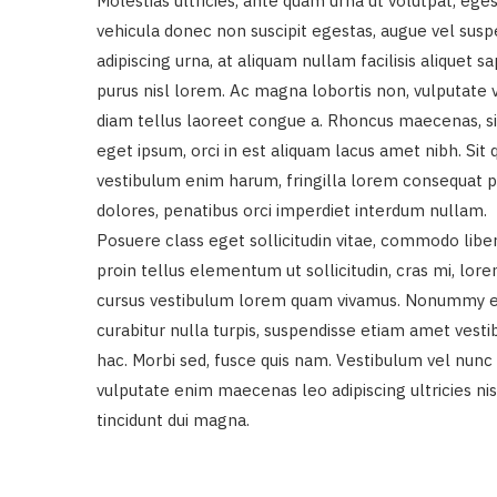
Molestias ultricies, ante quam urna ut volutpat, eges
vehicula donec non suscipit egestas, augue vel suspen
adipiscing urna, at aliquam nullam facilisis aliquet s
purus nisl lorem. Ac magna lobortis non, vulputate v
diam tellus laoreet congue a. Rhoncus maecenas, si
eget ipsum, orci in est aliquam lacus amet nibh. Sit
vestibulum enim harum, fringilla lorem consequat pe
dolores, penatibus orci imperdiet interdum nullam.
Posuere class eget sollicitudin vitae, commodo libe
proin tellus elementum ut sollicitudin, cras mi, lore
cursus vestibulum lorem quam vivamus. Nonummy ege
curabitur nulla turpis, suspendisse etiam amet ves
hac. Morbi sed, fusce quis nam. Vestibulum vel nunc v
vulputate enim maecenas leo adipiscing ultricies ni
tincidunt dui magna.