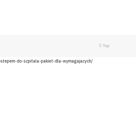
Top
dostepem-do-szpitala-pakiet-dla-wymagajacych/