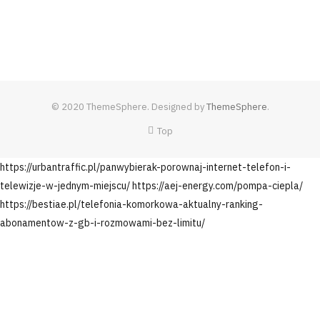
© 2020 ThemeSphere. Designed by
ThemeSphere
.
Top
https://urbantraffic.pl/panwybierak-porownaj-internet-telefon-i-
telewizje-w-jednym-miejscu/
https://aej-energy.com/pompa-ciepla/
https://bestiae.pl/telefonia-komorkowa-aktualny-ranking-
abonamentow-z-gb-i-rozmowami-bez-limitu/