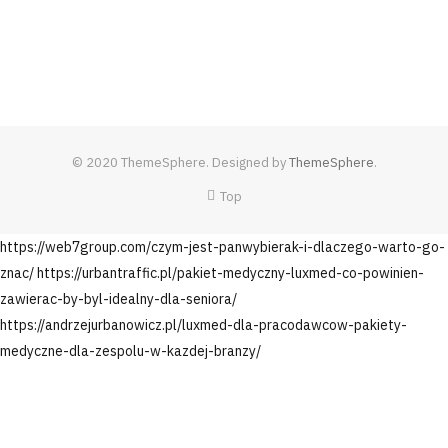
© 2020 ThemeSphere. Designed by
ThemeSphere
.
Top
https://web7group.com/czym-jest-panwybierak-i-dlaczego-warto-go-
znac/
https://urbantraffic.pl/pakiet-medyczny-luxmed-co-powinien-
zawierac-by-byl-idealny-dla-seniora/
https://andrzejurbanowicz.pl/luxmed-dla-pracodawcow-pakiety-
medyczne-dla-zespolu-w-kazdej-branzy/