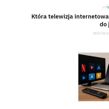
in
T
Która telewizja internetowa
do 
2025-08-1