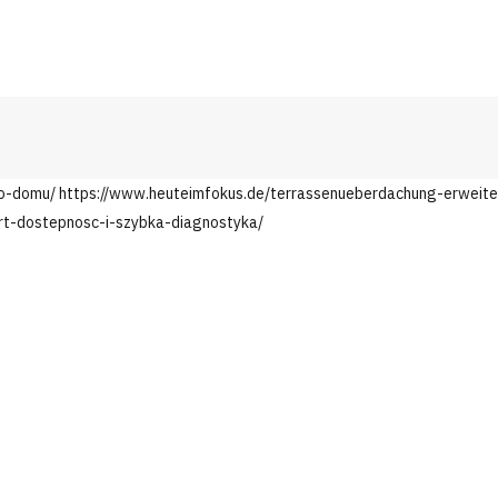
do-domu/
https://www.heuteimfokus.de/terrassenueberdachung-erweit
rt-dostepnosc-i-szybka-diagnostyka/