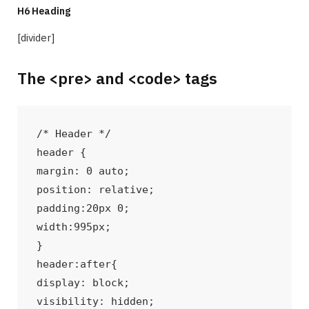
H6 Heading
[divider]
The <pre> and <code> tags
/* Header */

header {

margin: 0 auto;

position: relative;

padding:20px 0;

width:995px;

}

header:after{

display: block;

visibility: hidden;
