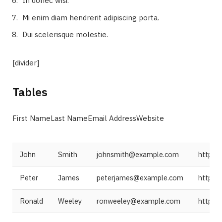
In donec wisi.
Mi enim diam hendrerit adipiscing porta.
Dui scelerisque molestie.
[divider]
Tables
First NameLast NameEmail AddressWebsite
John
Smith
johnsmith@example.com
http:/
Peter
James
peterjames@example.com
http:/
Ronald
Weeley
ronweeley@example.com
http:/