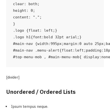
clear: both;

height: 0;

content: ".";

}

.logo {float: left;}

.logo h1{font:bold 32pt arial;}

#main-nav {width:995px;margin:0 auto 25px;ba
#main-nav .menu-alert{float:left;padding:18p
#top-menu-mob , #main-menu-mob{ display:non
[divider]
Unordered / Ordered Lists
Ipsum tempus neque.